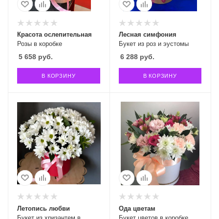
Красота ослепительная
Лесная симфония
Розы в коробке
Букет из роз и эустомы
5 658
руб.
6 288
руб.
В КОРЗИНУ
В КОРЗИНУ
Летопись любви
Ода цветам
Букет из хризантем в
Букет цветов в коробке