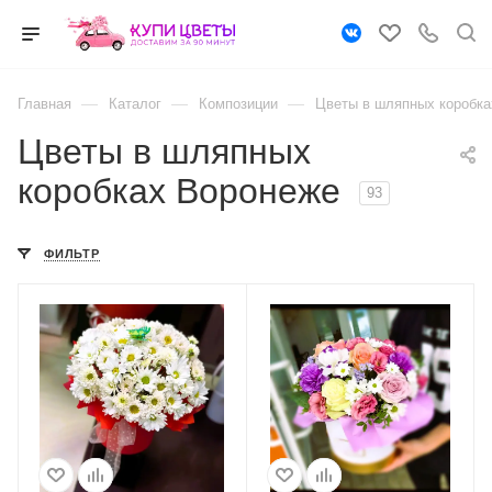
—
—
—
Главная
Каталог
Композиции
Цветы в шляпных коробка
Цветы в шляпных
коробках Воронеже
93
ФИЛЬТР