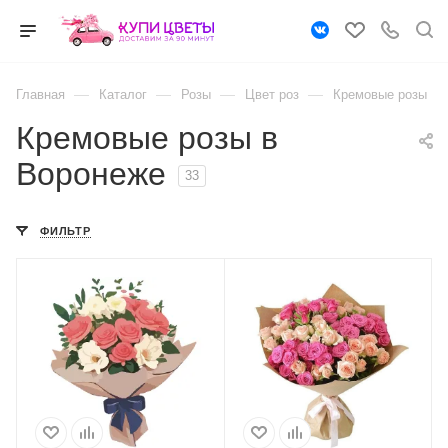
—
—
—
—
Главная
Каталог
Розы
Цвет роз
Кремовые розы
Кремовые розы в
Воронеже
33
ФИЛЬТР