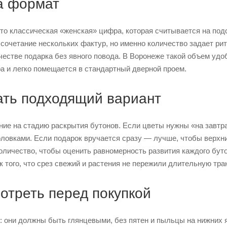
за формат
то классическая «женская» цифра, которая считывается на подс
сочетание нескольких фактур, но именно количество задает рит
честве подарка без явного повода. В Воронеже такой объем удоб
а и легко помещается в стандартный дверной проем.
ать подходящий вариант
ие на стадию раскрытия бутонов. Если цветы нужны «на завтр
ловками. Если подарок вручается сразу — лучше, чтобы верхни
оличество, чтобы оценить равномерность развития каждого бут
к того, что срез свежий и растения не пережили длительную тра
отреть перед покупкой
: они должны быть глянцевыми, без пятен и пыльцы на нижних я