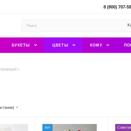
8 (800) 707-5
К
БУКЕТЫ
ЦВЕТЫ
КОМУ
ПО
стромерий
астание)
Хит
Совету