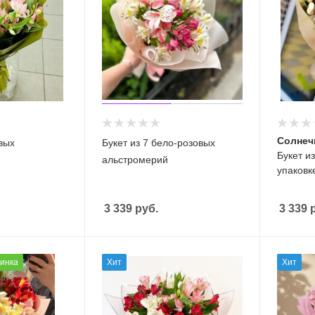
Солнеч
овых
Букет из 7 бело-розовых
Букет и
альстромерий
упаковк
3 339
руб.
3 339
р
инка
Хит
Хит