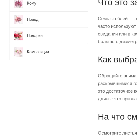
Что это 
Кому
Семь стеблей — э
Повод
часто используют 
свидании или в ка
Подарки
большого диаметр
Композиции
Как выбр
Обращайте вниман
раскрывшимися го
это достаточное к
длины: это призна
На что см
Осмотрите листья