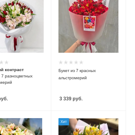
й контраст
Букет из 7 красных
з 7 разноцветных
альстромерий
омерий
уб.
3 339
руб.
Хит