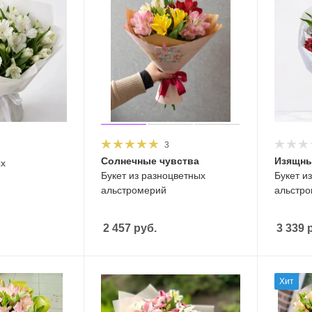
3
Солнечные чувства
Изящны
ых
Букет из разноцветных
Букет и
альстромерий
альстр
2 457
руб.
3 339
р
Хит