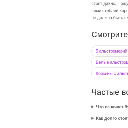
стоят давно. Пощу
семи стеблей хор
не должна быть сл
Смотрите
5 альстромерий
Белые альстро
Корзины с альс
Частые в
Что означает б
Как долго стоя