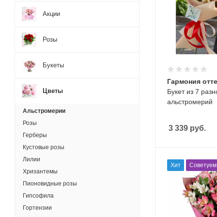
Акции
Розы
Букеты
Гармония отт
Цветы
Букет из 7 раз
альстромерий
Альстромерии
Розы
3 339
руб.
Герберы
Кустовые розы
Лилии
Хит
Советуем
Хризантемы
Пионовидные розы
Гипсофила
Гортензии