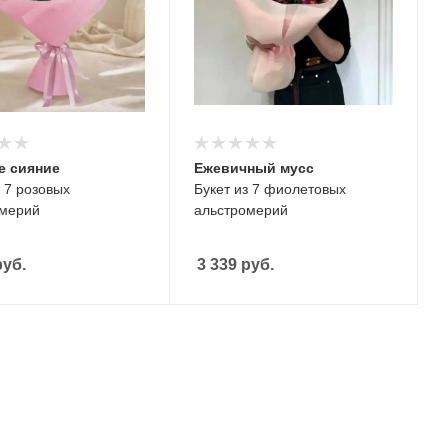
е сияние
Ежевичный мусс
з 7 розовых
Букет из 7 фиолетовых
омерий
альстромерий
уб.
3 339
руб.