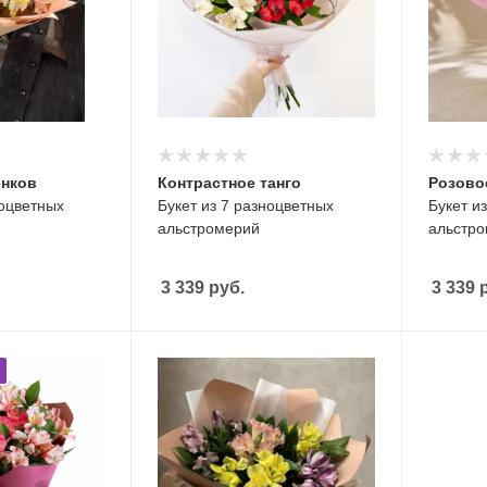
енков
Контрастное танго
Розово
ноцветных
Букет из 7 разноцветных
Букет и
альстромерий
альстр
3 339
руб.
3 339
р