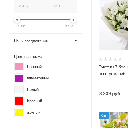
2 457
7 749
Наши предложения
Цветовая гамма
Розовый
Букет из 7 бел
альстромерий
Фиолетовый
Белый
3 339
руб.
Красный
желтый
Хит