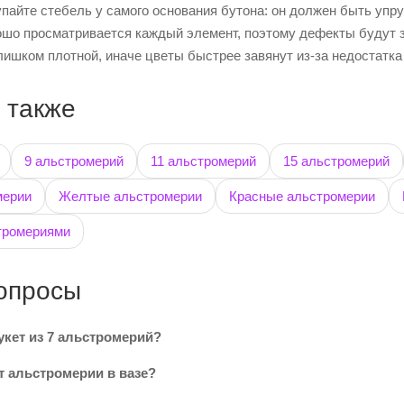
пайте стебель у самого основания бутона: он должен быть упруг
ошо просматривается каждый элемент, поэтому дефекты будут за
ишком плотной, иначе цветы быстрее завянут из-за недостатка
 также
9 альстромерий
11 альстромерий
15 альстромерий
мерии
Желтые альстромерии
Красные альстромерии
тромериями
опросы
укет из 7 альстромерий?
т альстромерии в вазе?