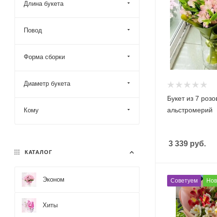
Длина букета
Повод
Форма сборки
Диаметр букета
Букет из 7 роз
альстромерий
Кому
3 339
руб.
КАТАЛОГ
Эконом
Советуем
Нов
Хиты