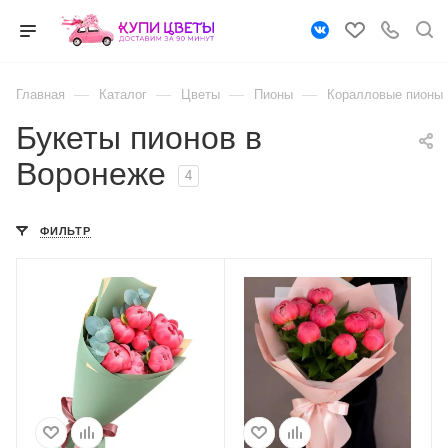
—
—
—
—
Главная
Каталог
Цветы
Пионы
Коралловые пионы
Букеты пионов в
Воронеже
4
ФИЛЬТР