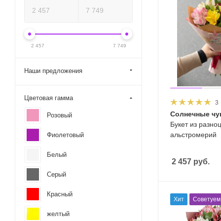
2 457
7 749
Наши предложения
Цветовая гамма
3
Солнечные чу
Розовый
Букет из разно
альстромерий
Фиолетовый
Белый
2 457
руб.
Серый
Красный
Хит
Советуем
желтый