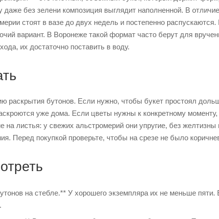
у даже без зелени композиция выглядит наполненной. В отличие
мерии стоят в вазе до двух недель и постепенно распускаются. 
очий вариант. В Воронеже такой формат часто берут для вручен
хода, их достаточно поставить в воду.
ать
ию раскрытия бутонов. Если нужно, чтобы букет простоял доль
аскроются уже дома. Если цветы нужны к конкретному моменту, 
е на листья: у свежих альстромерий они упругие, без желтизны
ия. Перед покупкой проверьте, чтобы на срезе не было коричне
мотреть
утонов на стебле.** У хорошего экземпляра их не меньше пяти.
.