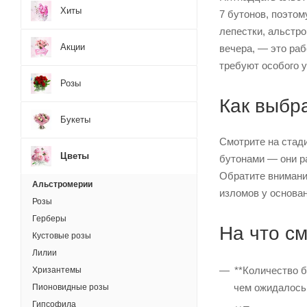
Хиты
7 бутонов, поэтом
лепестки, альстро
Акции
вечера, — это раб
требуют особого у
Розы
Как выбр
Букеты
Смотрите на стад
Цветы
бутонами — они р
Обратите внимани
Альстромерии
изломов у основан
Розы
Герберы
На что с
Кустовые розы
Лилии
**Количество б
Хризантемы
чем ожидалось
Пионовидные розы
Гипсофила