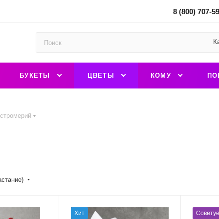
8 (800) 707-5
К
БУКЕТЫ
ЦВЕТЫ
КОМУ
ПО
ьстромерий
астание)
Хит
Совету