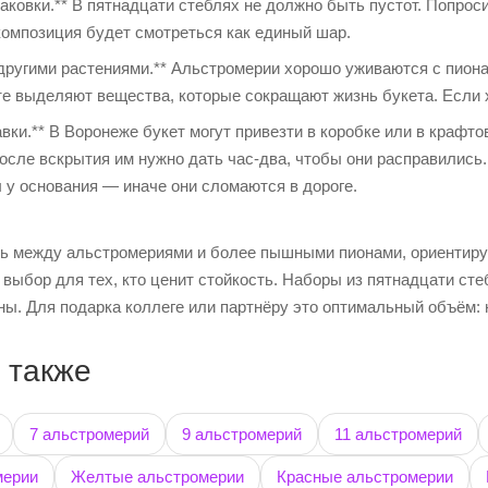
аковки.** В пятнадцати стеблях не должно быть пустот. Попроси
композиция будет смотреться как единый шар.
другими растениями.** Альстромерии хорошо уживаются с пионам
е выделяют вещества, которые сокращают жизнь букета. Если х
вки.** В Воронеже букет могут привезти в коробке или в крафт
после вскрытия им нужно дать час-два, чтобы они расправились.
у основания — иначе они сломаются в дороге.
ь между альстромериями и более пышными пионами, ориентируйт
выбор для тех, кто ценит стойкость. Наборы из пятнадцати сте
ны. Для подарка коллеге или партнёру это оптимальный объём: 
 также
7 альстромерий
9 альстромерий
11 альстромерий
мерии
Желтые альстромерии
Красные альстромерии