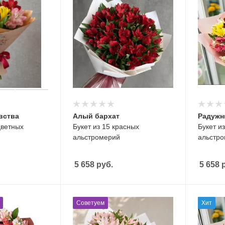
вства
Алый бархат
Радужн
цветных
Букет из 15 красных
Букет и
альстромерий
альстр
5 658
руб.
5 658
р
Советуем
Хит