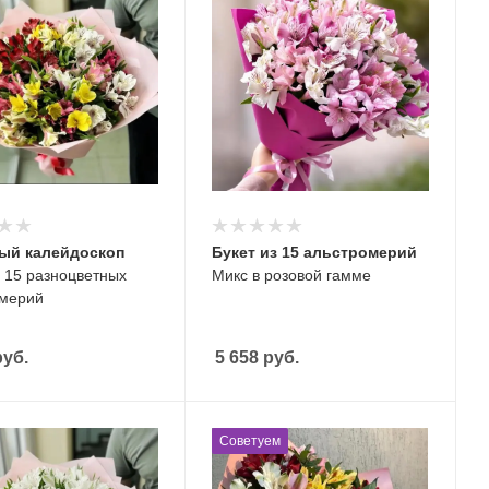
ый калейдоскоп
Букет из 15 альстромерий
з 15 разноцветных
Микс в розовой гамме
омерий
уб.
5 658
руб.
Советуем