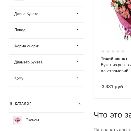
Длина букета
Повод
Форма сборки
Тихий шепот
Диаметр букета
Букет из розов
альстромерий
Кому
3 381
руб.
КАТАЛОГ
Что это з
Эконом
Пятнадцать альст