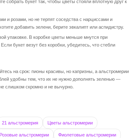
те собрать букет так, чтобы цветы стояли вплотную друг к
и и розами, но не терпят соседства с нарциссами и
отите добавить зелени, берите эвкалипт или аспидистру.
овой упаковке. В коробке цветы меньше мнутся при
 Если букет везут без коробки, убедитесь, что стебли
есь на срок: пионы красивы, но капризны, а альстромерии
блей удобны тем, что их не нужно дополнять зеленью —
не слишком скромно и не вычурно.
21 альстромерия
Цветы альстромерии
Розовые альстромерии
Фиолетовые альстромерии