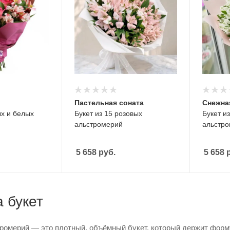
Пастельная соната
Снежна
ых и белых
Букет из 15 розовых
Букет и
альстромерий
альстр
5 658
руб.
5 658
р
а букет
ромерий — это плотный, объёмный букет, который держит форму