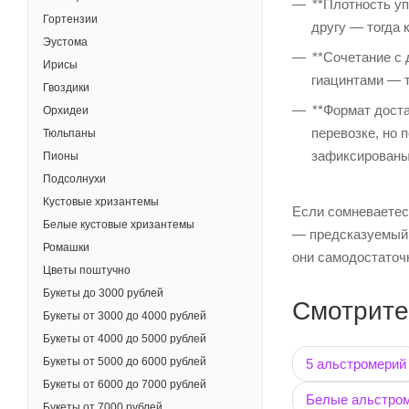
**Плотность уп
Гортензии
другу — тогда 
Эустома
**Сочетание с 
Ирисы
гиацинтами — т
Гвоздики
**Формат доста
Орхидеи
перевозке, но 
Тюльпаны
зафиксированы 
Пионы
Подсолнухи
Кустовые хризантемы
Если сомневаетес
Белые кустовые хризантемы
— предсказуемый 
Ромашки
они самодостаточ
Цветы поштучно
Букеты до 3000 рублей
Смотрите
Букеты от 3000 до 4000 рублей
Букеты от 4000 до 5000 рублей
Букеты от 5000 до 6000 рублей
5 альстромерий
Букеты от 6000 до 7000 рублей
Белые альстро
Букеты от 7000 рублей