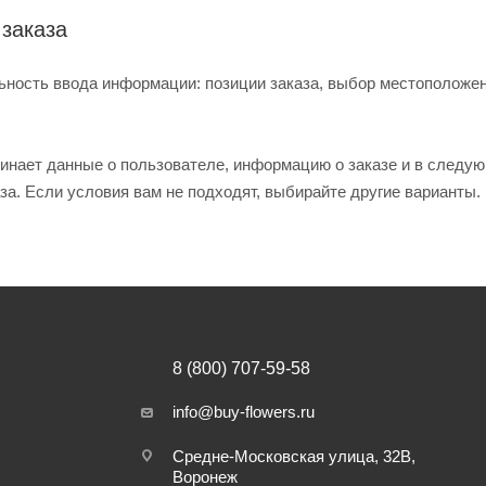
заказа
ьность ввода информации: позиции заказа, выбор местоположе
инает данные о пользователе, информацию о заказе и в следую
а. Если условия вам не подходят, выбирайте другие варианты.
8 (800) 707-59-58
info@buy-flowers.ru
Средне-Московская улица, 32В,
Воронеж