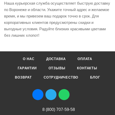
Наша курьерская служба осуществляет быструю доставку
по Воронеже и области. Укажите точный адрес и желаемое
время, и мы привезем ваш подарок точно в срок. Для
корпоративных клиентов предусмотрены скидки и
выгодные условия. Радуйте близких красивыми цветами
без лишних хлопот!
О НАС
ДОСТАВКА
ОПЛАТА
ГАРАНТИИ
ОТЗЫВЫ
КОНТАКТЫ
ВОЗВРАТ
СОТРУДНИЧЕСТВО
БЛОГ
8 (800) 707-59-58