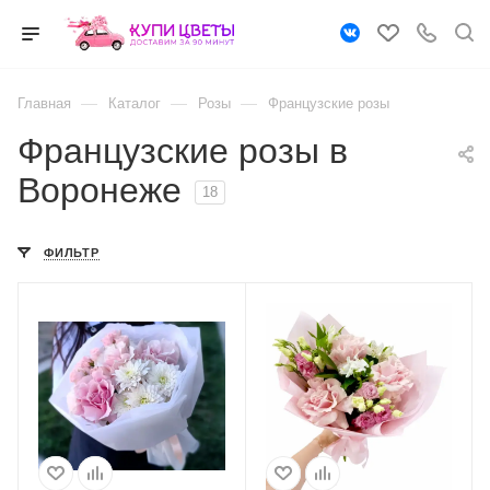
—
—
—
Главная
Каталог
Розы
Французские розы
Французские розы в
Воронеже
18
ФИЛЬТР