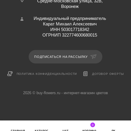
Средне-Московская улица, 32В,
Воронеж
Индивидуальный предприниматель
Карат Михаил Алексеевич
ИНН 503017718342
ОГРНИП 322774600680015
ПОДПИСАТЬСЯ НА РАССЫЛКУ
ПОЛИТИКА КОНФИДЕНЦИАЛЬНОСТИ
ДОГОВОР ОФЕРТЫ
2026 © buy-flowers.ru - интернет-магазин цветов
0
ГЛАВНАЯ
КАТАЛОГ
ЧАТ
КОРЗИНА
ЛК