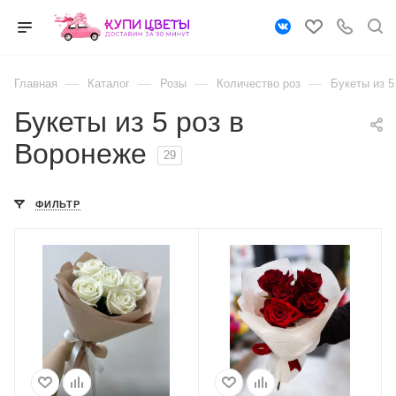
—
—
—
—
Главная
Каталог
Розы
Количество роз
Букеты из 5
Букеты из 5 роз в
Воронеже
29
ФИЛЬТР