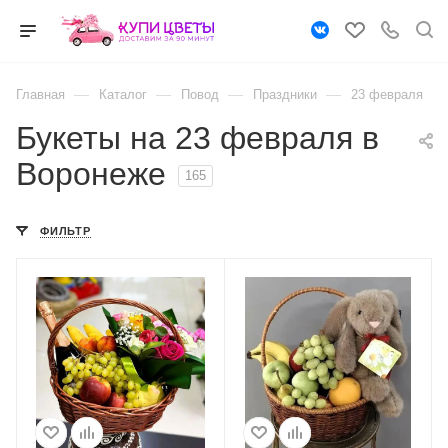
—
—
—
—
Главная
Каталог
Повод
Праздники
23 февраля
Букеты на 23 февраля в
Воронеже
165
ФИЛЬТР