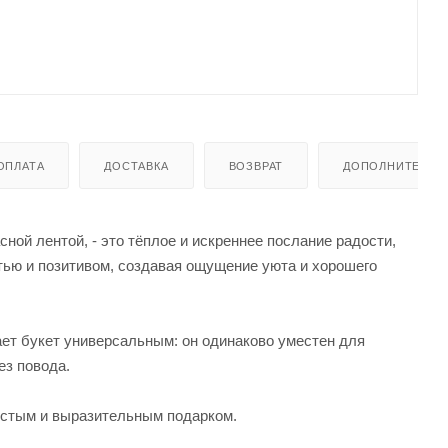
ОПЛАТА
ДОСТАВКА
ВОЗВРАТ
ДОПОЛНИТЕЛЬН
ной лентой, - это тёплое и искреннее послание радости,
тью и позитивом, создавая ощущение уюта и хорошего
ет букет универсальным: он одинаково уместен для
ез повода.
ростым и выразительным подарком.