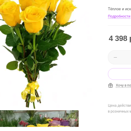
Тёплое и ис
Подробности
4 398
Хочу в п
Цена действи
в розничных 