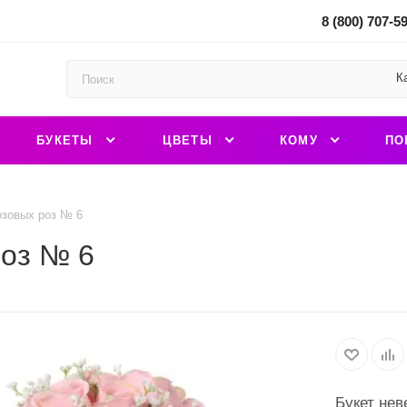
8 (800) 707-5
К
БУКЕТЫ
ЦВЕТЫ
КОМУ
ПО
озовых роз № 6
роз № 6
Букет нев