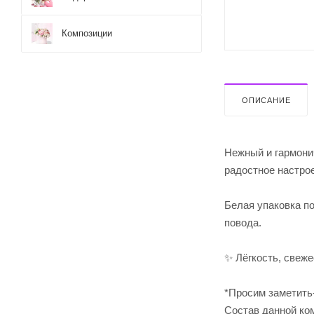
Композиции
ОПИСАНИЕ
Нежный и гармонич
радостное настро
Белая упаковка п
повода.
✨ Лёгкость, свеже
*Просим заметить
Cостав данной ком