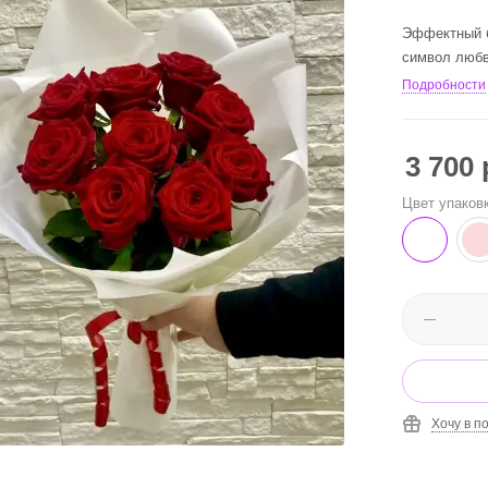
Эффектный б
символ любви
Подробности
3 700
Цвет упаков
Хочу в п