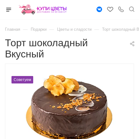
—
—
—
Главная
Подарки
Цветы и сладости
Торт шоколадный 
Торт шоколадный
Вкусный
Советуем