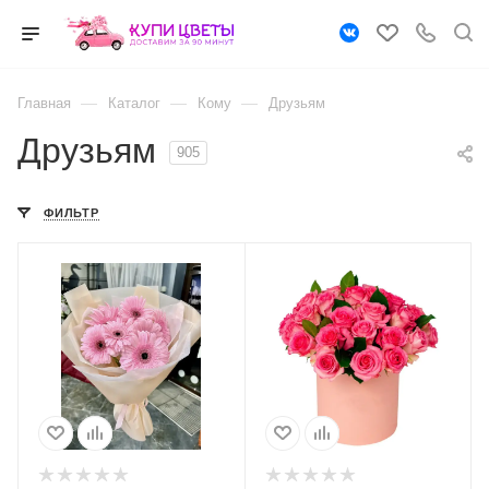
—
—
—
Главная
Каталог
Кому
Друзьям
Друзьям
905
ФИЛЬТР