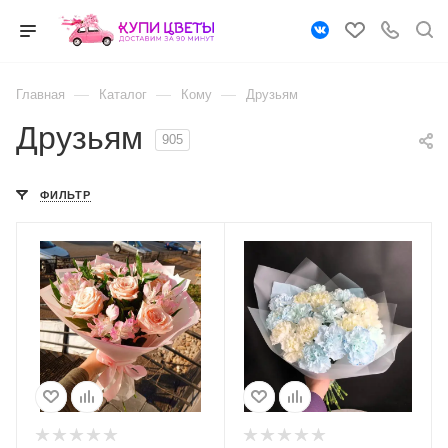
—
—
—
Главная
Каталог
Кому
Друзьям
Друзьям
905
ФИЛЬТР