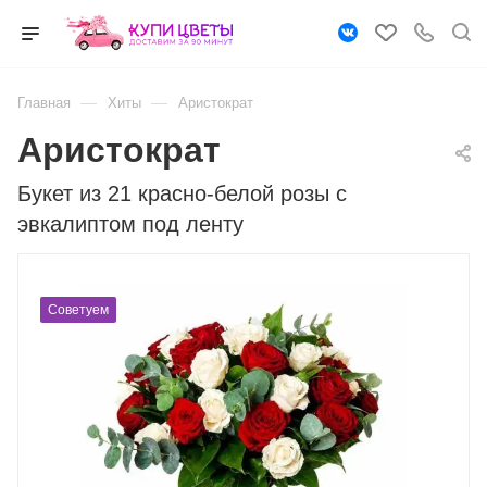
—
—
Главная
Хиты
Аристократ
Аристократ
Букет из 21 красно-белой розы с
эвкалиптом под ленту
Советуем