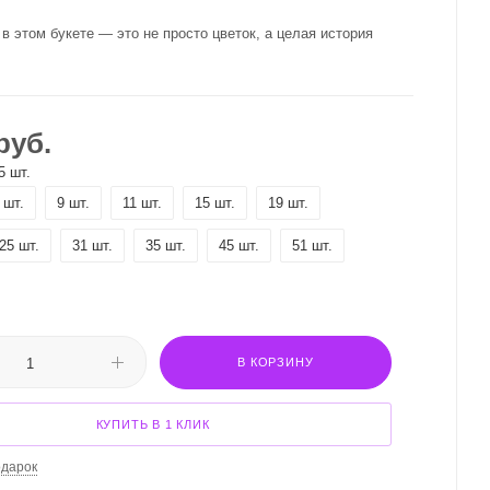
в этом букете — это не просто цветок, а целая история
руб.
5 шт.
 шт.
9 шт.
11 шт.
15 шт.
19 шт.
25 шт.
31 шт.
35 шт.
45 шт.
51 шт.
В КОРЗИНУ
КУПИТЬ В 1 КЛИК
одарок