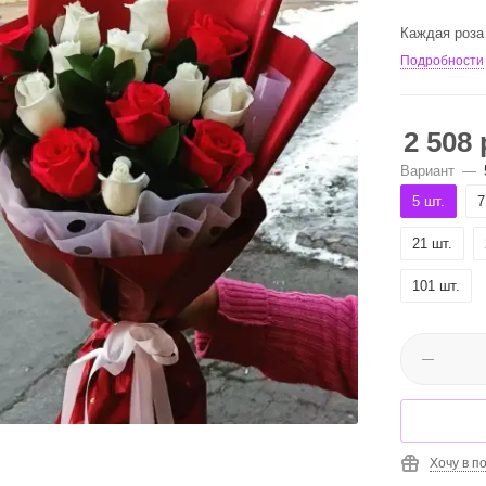
Каждая роза 
Подробности
2 508
Вариант
—
5 шт.
7
21 шт.
101 шт.
Хочу в п