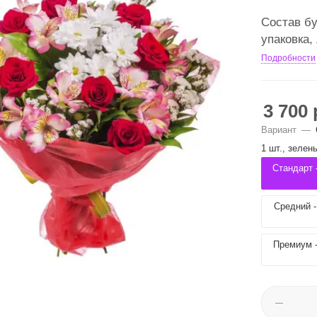
Состав бу
упаковка,
Подробности
3 700
Вариант
—
1 шт., зелен
Стандарт -
Средний - 
Премиум - 