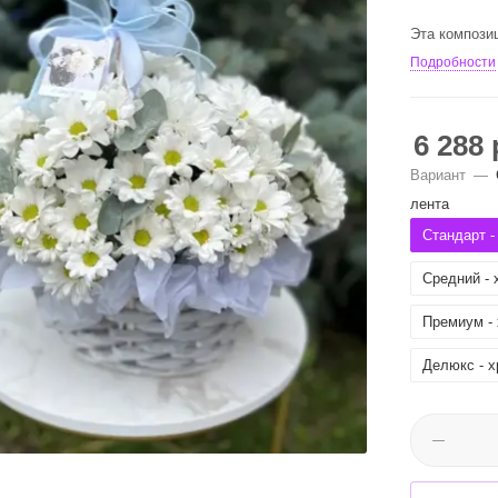
Эта компози
Подробности
6 288
Вариант
—
лента
Стандарт -
Средний - 
Премиум - 
Делюкс - х