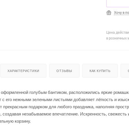
Хочу в п
Цена действи
в розничных 
ХАРАКТЕРИСТИКИ
ОТЗЫВЫ
КАК КУПИТЬ
о оформленной голубым бантиком, расположились яркие ромаш
 с его нежными зелеными листьями добавляет лёгкость и изыск
т прекрасным подарком для любого праздника, наполняя простр
е, создавая незабываемое впечатление. Искренность, свежесть 
ильную корзину.