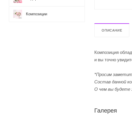
Композиции
ОПИСАНИЕ
Композиция облад
и вы точно увиди
*Просим заметит
Cостав данной ко
О чем вы будете 
Галерея