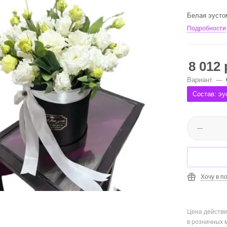
Белая эусто
Подробности
8 012
Вариант
—
Состав: эу
Хочу в п
Цена действи
в розничных 