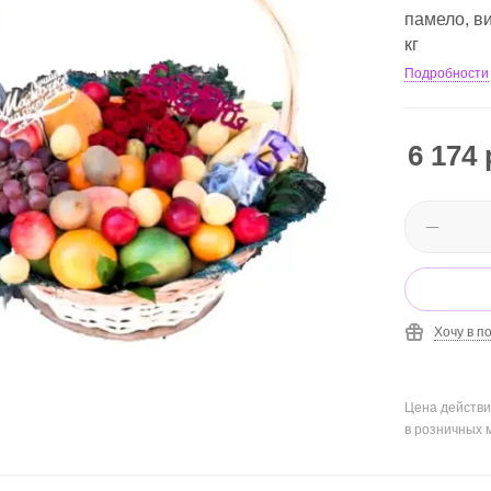
памело, ви
кг
Подробности
6 174
Хочу в п
Цена действи
в розничных 