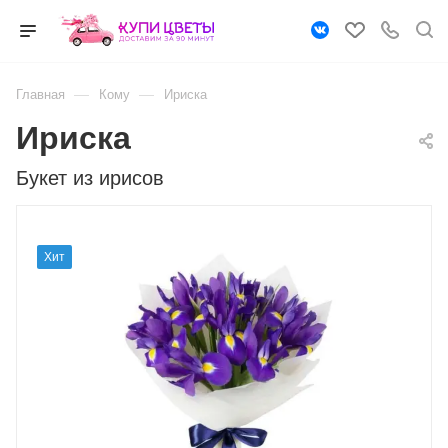
—
—
Главная
Кому
Ириска
Ириска
Букет из ирисов
Хит