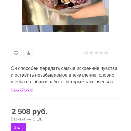
Он способен передать самые искренние чувства
и оставить незабываемое впечатление, словно
шепча о любви и заботе, которые заключены в
каждом бутоне.
Подробности
2 508
руб.
Вариант
—
3 шт.
3 шт.