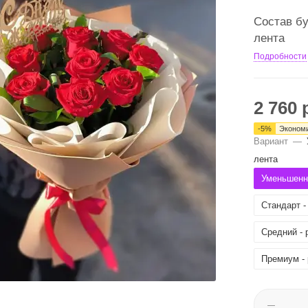
Состав бу
лента
Подробности
2 760
р
-
5
%
Эконом
Вариант
—
лента
Уменьшенны
Стандарт - 
Средний - р
Премиум - р