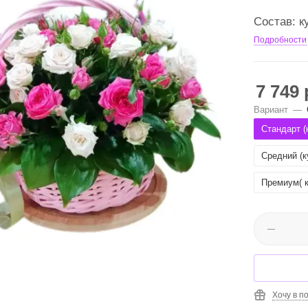
Состав: к
Подробности
7 749
Вариант
—
Стандарт (к
Средний (к
Премиум( к
Хочу в п