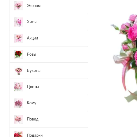
Эконом
Хиты
Акции
Розы
Букеты
Цветы
Кому
Повод
Подарки