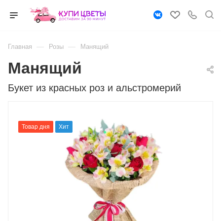
—
—
Главная
Розы
Манящий
Манящий
Букет из красных роз и альстромерий
Товар дня
Хит