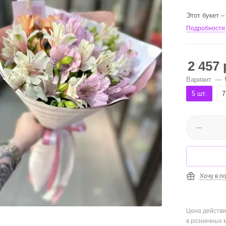
Этот букет –
Подробности
2 457
Вариант
—
5 шт.
7
Хочу в п
Цена действи
в розничных 