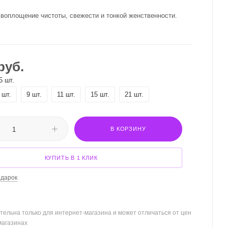
 воплощение чистоты, свежести и тонкой женственности.
руб.
5 шт.
 шт.
9 шт.
11 шт.
15 шт.
21 шт.
В КОРЗИНУ
КУПИТЬ В 1 КЛИК
одарок
тельна только для интернет-магазина и может отличаться от цен
магазинах