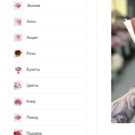
Эконом
Хиты
Акции
Розы
Букеты
Цветы
Кому
Повод
Подарки