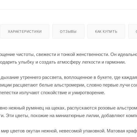
ХАРАКТЕРИСТИКИ
ОТЗЫВЫ
КАК КУПИТЬ
ощение чистоты, свежести и тонкой женственности. Он идеально
одарить улыбку и создать атмосферу легкости и гармонии.
дыхание утреннего рассвета, воплощенное в букете, где каждая
зиции расцветают белые альстромерии, словно первые лучи со
лепестки излучают спокойствие и умиротворение.
овно нежный румянец на щеках, распускаются розовые альстром
ти. Эти цветы, похожие на миниатюрные лилии, добавляют комп
 мир цветов окутан нежной, невесомой упаковкой. Матовая краф