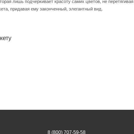
оторая лишь подчеркивает красоту самих цветов, не перетягива
ета, придавая ему законченный, элегантный вид.
кету
8 (800) 707-59-58