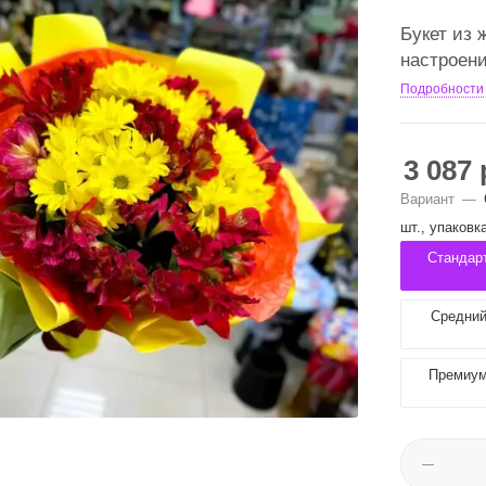
Букет из 
настроен
Подробности
3 087
Вариант
—
шт., упаковк
Стандарт
Средний 
Премиум 