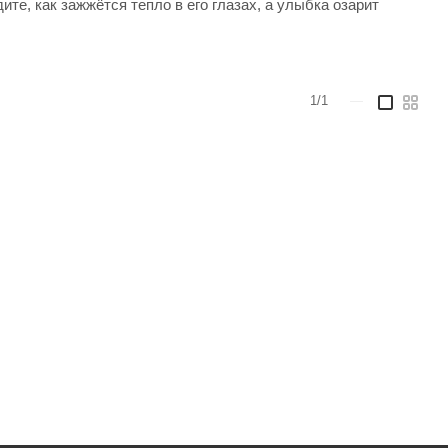
те, как зажжётся тепло в его глазах, а улыбка озарит
1/1
—