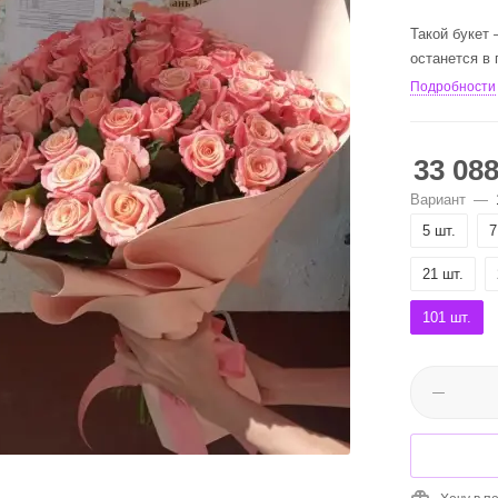
Такой букет 
останется в
Подробности
33 08
Вариант
—
5 шт.
7
21 шт.
101 шт.