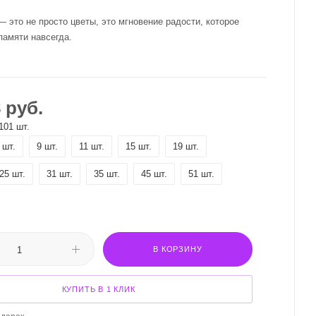
— это не просто цветы, это мгновение радости, которое
 памяти навсегда.
8
руб.
101 шт.
 шт.
9 шт.
11 шт.
15 шт.
19 шт.
25 шт.
31 шт.
35 шт.
45 шт.
51 шт.
В КОРЗИНУ
КУПИТЬ В 1 КЛИК