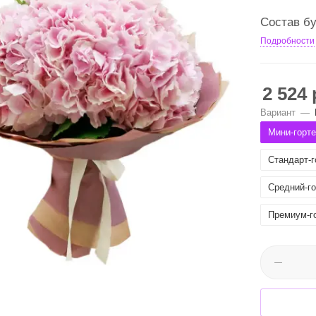
Состав бу
Подробности
2 524
Вариант
—
Мини-горте
Стандарт-г
Средний-го
Премиум-го