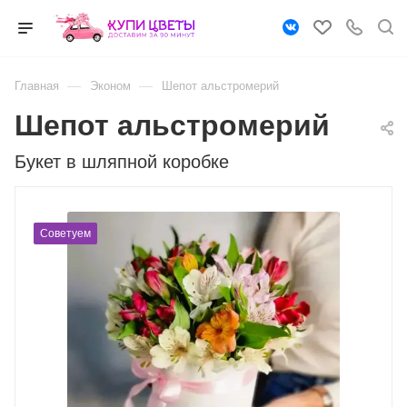
—
—
Главная
Эконом
Шепот альстромерий
Шепот альстромерий
Букет в шляпной коробке
Советуем