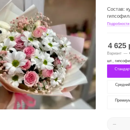
Состав: к
гипсофила
Подробности
4 625
Вариант
—
шт., гипсофи
Стандарт
Средний 
Премиум 