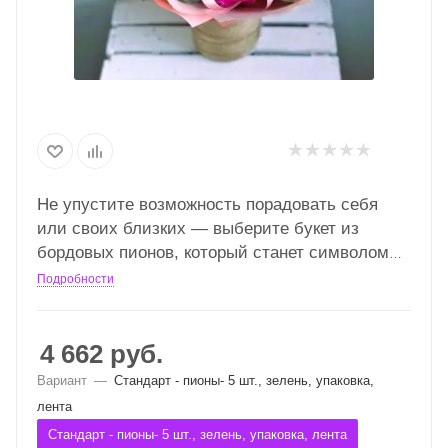
Не упустите возможность порадовать себя
или своих близких — выберите букет из
бордовых пионов, который станет символом
вашей любви и заботы!
Подробности
4 662
руб.
Вариант
—
Стандарт - пионы- 5 шт., зелень, упаковка,
лента
Стандарт - пионы- 5 шт., зелень, упаковка, лента