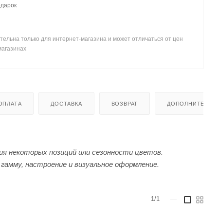
одарок
тельна только для интернет-магазина и может отличаться от цен
магазинах
ОПЛАТА
ДОСТАВКА
ВОЗВРАТ
ДОПОЛНИТЕЛЬН
я некоторых позиций или сезонности цветов.
гамму, настроение и визуальное оформление.
1/1
—