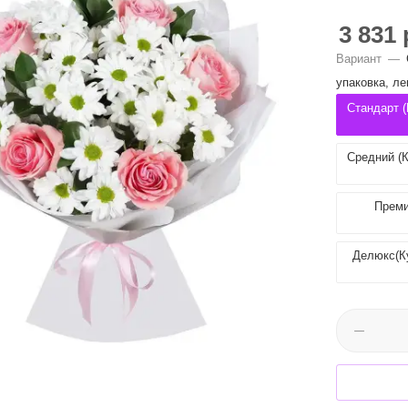
3 831
Вариант
—
упаковка, ле
Стандарт (
Средний (К
Преми
Делюкс(Ку