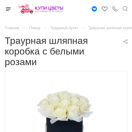
—
—
—
Главная
Повод
Траурный букет
Траурная шляпная коро
Траурная шляпная
коробка с белыми
розами