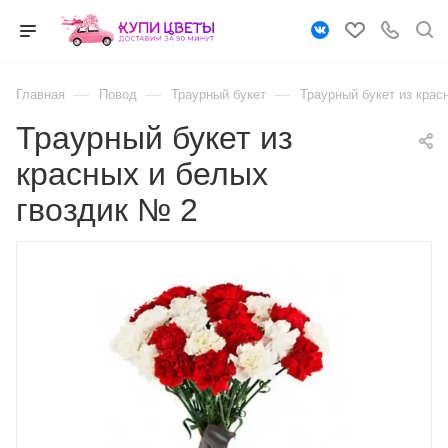
—
—
—
Главная
Повод
Траурный букет
Траурный букет из крас
Траурный букет из
красных и белых
гвоздик № 2