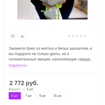
Закажите букет из желтых и белых хризантем, и
вы подарите не только цветы, но и
положительные эмоции, наполняющие сердца
радостью и счастьем.
Подробности
2 772
руб.
Вариант
—
5 шт.
5 шт.
7 шт.
9 шт.
15 шт.