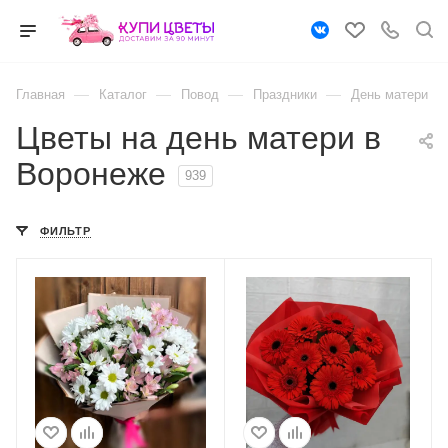
—
—
—
—
Главная
Каталог
Повод
Праздники
День матери
Цветы на день матери в
Воронеже
939
ФИЛЬТР