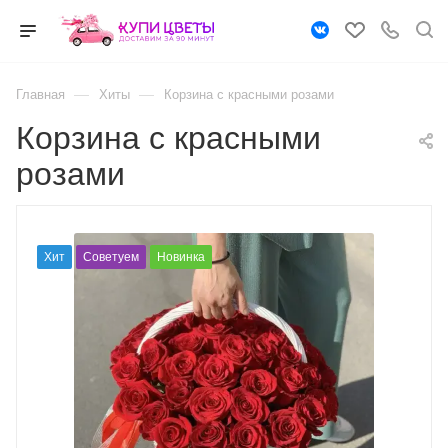
—
—
Главная
Хиты
Корзина с красными розами
Корзина с красными
розами
Хит
Советуем
Новинка