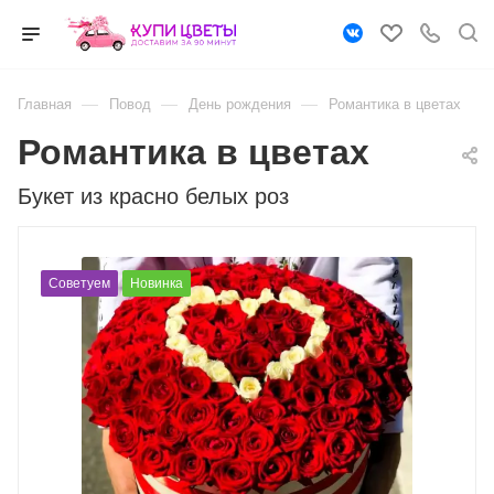
—
—
—
Главная
Повод
День рождения
Романтика в цветах
Романтика в цветах
Букет из красно белых роз
Советуем
Новинка