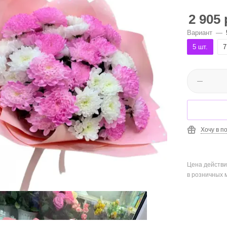
2 905
Вариант
—
5 шт.
7
Хочу в п
Цена действи
в розничных 