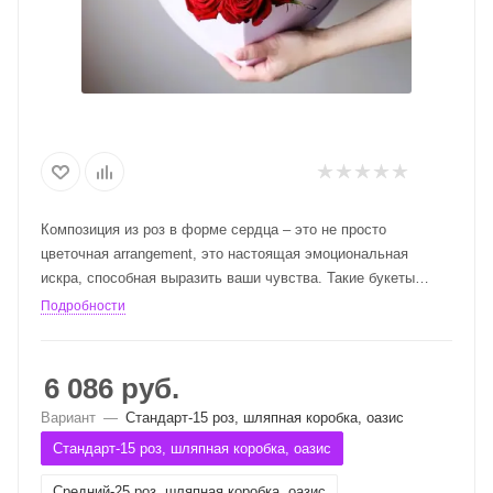
Композиция из роз в форме сердца – это не просто
цветочная arrangement, это настоящая эмоциональная
искра, способная выразить ваши чувства. Такие букеты
идеально подходят для романтических событий, свадеб,
Подробности
юбилеев или просто для того, чтобы сказать "Я тебя
люблю". Красные розы олицетворяют страсть и любовь, в то
время как белые символизируют чистоту и невинность.
6 086
руб.
Вариант
—
Стандарт-15 роз, шляпная коробка, оазис
Каждый лепесток в этой композиции словно шепчет о ваших
чувствах, а форма сердца подчеркивает ваше стремление и
Стандарт-15 роз, шляпная коробка, оазис
желание подарить своему любимому человеку особую
Средний-25 роз, шляпная коробка, оазис