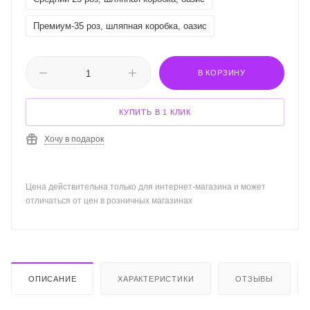
радость. Украсив букет зеленью и декоративными
элементами, вы создадите уникальное произведение
Премиум-35 роз, шляпная коробка, оазис
искусства, которое станет прекрасным подарком для
близкого человека.
В КОРЗИНУ
Не упустите возможность порадовать свою вторую
половинку такой изысканной композицией. Определите
момент, когда ваши слова могут быть не столь важны, как
КУПИТЬ В 1 КЛИК
эффектный жест любви. Пусть композиция из роз в форме
сердца станет тем самым символом, который навсегда
Хочу в подарок
останется в памяти!
Цена действительна только для интернет-магазина и может
отличаться от цен в розничных магазинах
ОПИСАНИЕ
ХАРАКТЕРИСТИКИ
ОТЗЫВЫ