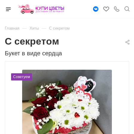
—
—
Главная
Хиты
С секретом
С секретом
Букет в виде сердца
Советуем