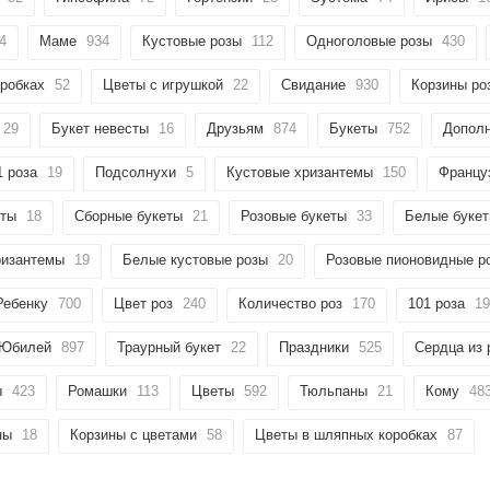
4
Маме
934
Кустовые розы
112
Одноголовые розы
430
робках
52
Цветы с игрушкой
22
Свидание
930
Корзины ро
29
Букет невесты
16
Друзьям
874
Букеты
752
Дополн
1 роза
19
Подсолнухи
5
Кустовые хризантемы
150
Францу
еты
18
Сборные букеты
21
Розовые букеты
33
Белые буке
ризантемы
19
Белые кустовые розы
20
Розовые пионовидные р
Ребенку
700
Цвет роз
240
Количество роз
170
101 роза
19
Юбилей
897
Траурный букет
22
Праздники
525
Сердца из 
ы
423
Ромашки
113
Цветы
592
Тюльпаны
21
Кому
48
ны
18
Корзины с цветами
58
Цветы в шляпных коробках
87