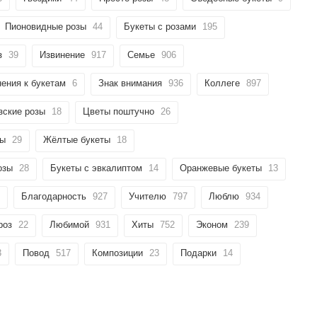
Пионовидные розы
44
Букеты с розами
195
з
39
Извинение
917
Семье
906
ения к букетам
6
Знак внимания
936
Коллеге
897
зские розы
18
Цветы поштучно
26
ты
29
Жёлтые букеты
18
озы
28
Букеты с эвкалиптом
14
Оранжевые букеты
13
Благодарность
927
Учителю
797
Люблю
934
роз
22
Любимой
931
Хиты
752
Эконом
239
3
Повод
517
Композиции
23
Подарки
14