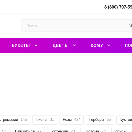
8 (800) 707-5
К
БУКЕТЫ
ЦВЕТЫ
КОМУ
ПО
стромерии
145
Пионы
31
Розы
424
Герберы
65
Кустов
52
Гипсофила
72
Гортензии
23
Эустома
74
Ирисы
1