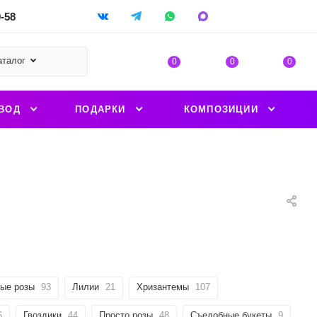
9-58
аталог
0
0
0
ВОД
ПОДАРКИ
КОМПОЗИЦИИ
ые розы
93
Лилии
21
Хризантемы
107
6
Гвоздики
44
Просто розы
48
Съедобные букеты
9