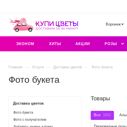
Воронеж
ЭКОНОМ
ХИТЫ
АКЦИИ
РОЗЫ
—
—
—
Главная
Услуги
Доставка цветов
Фото букета
Фото букета
Товары
Доставка цветов
Фото букета
Все
1042
Аль
Фото с получателем
Пионовидные розы
Добавить зелень в букет