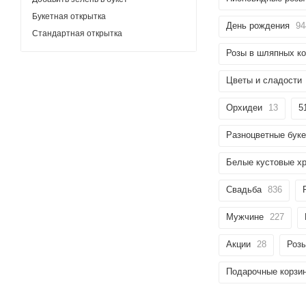
Букетная открытка
День рождения
94
Стандартная открытка
Розы в шляпных ко
Цветы и сладости
Орхидеи
13
5
Разноцветные бук
Белые кустовые х
Свадьба
836
Мужчине
227
Акции
28
Роз
Подарочные корзи