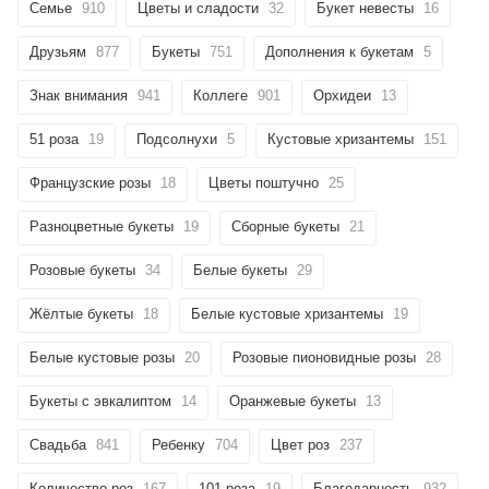
Семье
910
Цветы и сладости
32
Букет невесты
16
Друзьям
877
Букеты
751
Дополнения к букетам
5
Знак внимания
941
Коллеге
901
Орхидеи
13
51 роза
19
Подсолнухи
5
Кустовые хризантемы
151
Французские розы
18
Цветы поштучно
25
Разноцветные букеты
19
Сборные букеты
21
Розовые букеты
34
Белые букеты
29
Жёлтые букеты
18
Белые кустовые хризантемы
19
Белые кустовые розы
20
Розовые пионовидные розы
28
Букеты с эвкалиптом
14
Оранжевые букеты
13
Свадьба
841
Ребенку
704
Цвет роз
237
Количество роз
167
101 роза
19
Благодарность
932