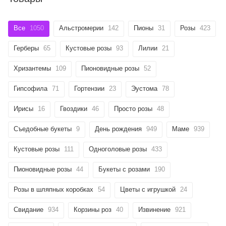
Все
1050
Альстромерии
142
Пионы
31
Розы
423
Герберы
65
Кустовые розы
93
Лилии
21
Хризантемы
109
Пионовидные розы
52
Гипсофила
71
Гортензии
23
Эустома
78
Ирисы
16
Гвоздики
46
Просто розы
48
Съедобные букеты
9
День рождения
949
Маме
939
Кустовые розы
111
Одноголовые розы
433
Пионовидные розы
44
Букеты с розами
190
Розы в шляпных коробках
54
Цветы с игрушкой
24
Свидание
934
Корзины роз
40
Извинение
921